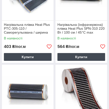
Нагрівальна плівка Heat Plus
Нагрівальна (інфрачервона)
PTC-305-110 /
плівка Heat Plus SPN-310 220
Саморегульована / ширина
Вт / 100 см / 45°C max
50 см / 220 Вт/м² / 45 °C max
В наявності
В наявності
403
564
₴/пог.м
₴/пог.м
Купити
Купити