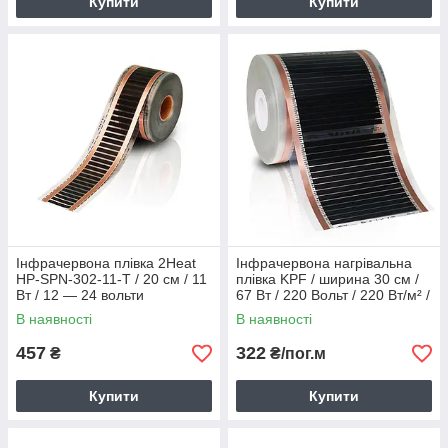
Купити
Купити
Інфрачервона плівка 2Heat
Інфрачервона нагрівальна
HP-SPN-302-11-T / 20 см / 11
плівка KPF / ширина 30 см /
Вт / 12 — 24 вольти
67 Вт / 220 Вольт / 220 Вт/м² /
45 °C max
В наявності
В наявності
457
322
₴
₴/пог.м
Купити
Купити