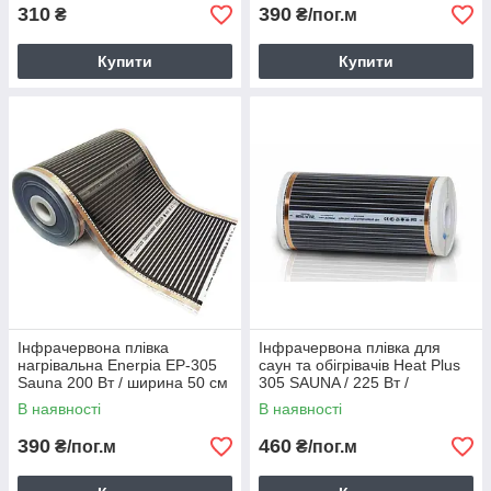
310
390
₴
₴/пог.м
Купити
Купити
Інфрачервона плівка
Інфрачервона плівка для
нагрівальна Enerpia EP-305
саун та обігрівачів Heat Plus
Sauna 200 Вт / ширина 50 см
305 SAUNA / 225 Вт /
/ 400 Вт/м2 / 65°C max
нагрівальна плівка / 75 °C
В наявності
В наявності
390
460
₴/пог.м
₴/пог.м