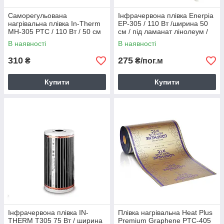
Саморегульована
Інфрачервона плівка Enerpia
нагрівальна плівка In-Therm
EP-305 / 110 Вт /ширина 50
MH-305 PTC / 110 Вт / 50 см
см / під ламанат лінолеум /
220 Вт/м2
В наявності
В наявності
310
275
₴
₴/пог.м
Купити
Купити
Інфрачервона плівка IN-
Плівка нагрівальна Heat Plus
THERM Т305 75 Вт / ширина
Premium Graphene PTC-405