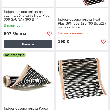
Інфрачервона плівка для
саун та обігрівачів Heat Plus
306 SAUNA / 300 Вт /
Інфрачервона плівка Heat
нагрівальна плівка / 80 °C
Plus SPN-302 12В (60 Вт/м2) /
В наявності
ширина 20 см
507
Немає в наявності
₴/пог.м
190
₴
Купити
Топ продажів
Інфрачервона плівка Korea