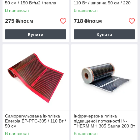
50 см / 150 Вт/м2 / тепла
110 Вт / ширина 50 cм / 220
підлога під ламінат / 35°C
Вт/м² / 45°C max
В наявності
В наявності
max
275
718
₴/пог.м
₴/пог.м
Купити
Купити
Саморегульована ік-плівка
Інфрачервона плівка
Enerpia EP-PTC-305 / 110 Вт /
підвищеної потужності IN-
50 см
THERM MH 305 Sauna 200 Вт
/ 50 см / 400 Вт/м2 / 65°C
В наявності
В наявності
max