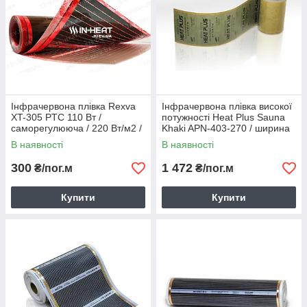
Інфрачервона плівка Rexva
Інфрачервона плівка високої
XT-305 PTC 110 Вт /
потужності Heat Plus Sauna
саморегулююча / 220 Вт/м2 /
Khaki APN-403-270 / ширина
ширина 50 см / 45°C max
30 см / 810 Вт/м2
В наявності
В наявності
300
1 472
₴/пог.м
₴/пог.м
Купити
Купити