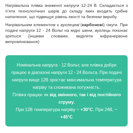
Нагрівальна плівка зниженої напруги 12-24 В. Складається з
п'яти технологічних шарів до складу яких входить срібне
напилення, що підвищує рівень якості та безпеки виробу.
Нагрівальним елементом є
вуглецеві
(
карбонові
) смуги. При
подачі напруги 12 - 24 Вольт на мідні шини,
вуглець починає
грітися
(іншими словами, виділяти інфрачервоне
випромінювання)
Номінальна напруга - 12 Вольт, але плівка добре
працює в діапазоні напруги 12 - 24 Вольта. При подачі
напруги вище 12В зростає максимальна температура
нагріву та споживана потужність.
Плівка працює як
від змінного, так і від постійного
струму
.
При 12В температура нагріву ~
+30°C
. При 24В, ~
+45°C