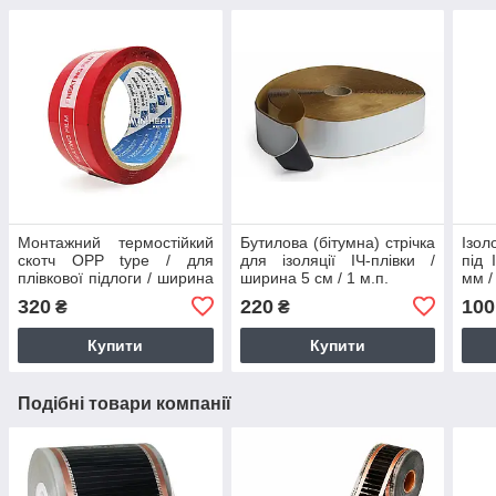
Монтажний термостійкий
Бутилова (бітумна) стрічка
Ізол
скотч OPP type / для
для ізоляції ІЧ-плівки /
під 
плівкової підлоги / ширина
ширина 5 см / 1 м.п.
мм /
5 см / рул. 50м
320
220
100
₴
₴
Купити
Купити
Подібні товари компанії