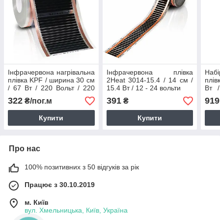
Інфрачервона нагрівальна
Інфрачервона плівка
Наб
плівка KPF / ширина 30 см
2Heat 3014-15.4 / 14 см /
плів
/ 67 Вт / 220 Вольт / 220
15.4 Вт / 12 - 24 вольти
Вт 
Вт/м² / 45 °C max
підк
322
391
919
₴/пог.м
₴
Купити
Купити
Про нас
100% позитивних з 50 відгуків за рік
Працює з 30.10.2019
м. Київ
вул. Хмельницька, Київ, Україна