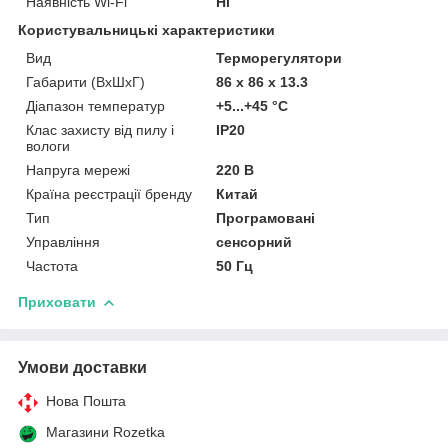
Наявність Wi-Fi
Ні
Користувальницькі характеристики
Вид
Терморегулятори
Габарити (ВхШхГ)
86 х 86 х 13.3
Діапазон температур
+5...+45 °С
Клас захисту від пилу і
IP20
вологи
Напруга мережі
220 В
Країна реєстрації бренду
Китай
Тип
Програмовані
Управління
сенсорний
Частота
50 Гц
Приховати
Умови доставки
Нова Пошта
Магазини Rozetka