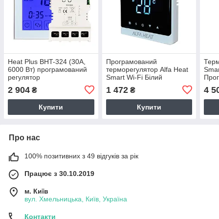
Heat Plus BHT-324 (30А,
Програмований
Терм
6000 Вт) програмований
терморегулятор Alfa Heat
Smar
регулятор
Smart Wi-Fi Білий
Про
сенс
2 904
1 472
4 5
₴
₴
підл
Купити
Купити
Про нас
100% позитивних з 49 відгуків за рік
Працює з 30.10.2019
м. Київ
вул. Хмельницька, Київ, Україна
Контакти