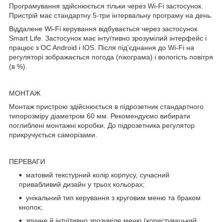
Програмування здійснюється тільки через Wi-Fi застосунок.
Пристрій має стандартну 5-три інтервальну програму на день.
Віддалене Wi-Fi керування відбувається через застосунок
Smart Life. Застосунок має інтуїтивно зрозумілий інтерфейс і
працює з OC Android і IOS. Після під'єднання до Wi-Fi на
регуляторі зображається погода (пікограма) і вологість повітря
(в %).
МОНТАЖ
Монтаж пристрою здійснюється в підрозетник стандартного
типорозміру діаметром 60 мм. Рекомендуємо вибирати
поглиблені монтажні коробки. До підрозетника регулятор
прикручується саморізами.
ПЕРЕВАГИ
матовий текстурний колір корпусу, сучасний
привабливий дизайн у трьох кольорах;
унікальний тип керування з круговим меню та браком
кнопок;
зручне й інтуїтивно зрозуміле меню (користувацький