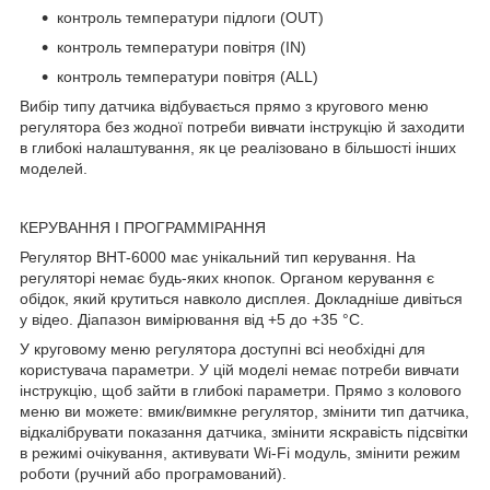
контроль температури підлоги (OUT)
контроль температури повітря (IN)
контроль температури повітря (ALL)
Вибір типу датчика відбувається прямо з кругового меню
регулятора без жодної потреби вивчати інструкцію й заходити
в глибокі налаштування, як це реалізовано в більшості інших
моделей.
КЕРУВАННЯ І ПРОГРАММІРАННЯ
Регулятор BHT-6000 має унікальний тип керування. На
регуляторі немає будь-яких кнопок. Органом керування є
обідок, який крутиться навколо дисплея. Докладніше дивіться
у відео. Діапазон вимірювання від +5 до +35 °C.
У круговому меню регулятора доступні всі необхідні для
користувача параметри. У цій моделі немає потреби вивчати
інструкцію, щоб зайти в глибокі параметри. Прямо з колового
меню ви можете: вмик/вимкне регулятор, змінити тип датчика,
відкалібрувати показання датчика, змінити яскравість підсвітки
в режимі очікування, активувати Wi-Fi модуль, змінити режим
роботи (ручний або програмований).