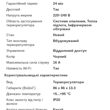
Гарантійний термін
24 міс
Дисплей
Так
Напруга мережі
220~240 В
Область застосування
Системи опалення, Тепла
терморегулятора
підлога, Інфрачервоні
обігрівачі
Стан
Новий
Тип монтажу
Вбудовуваний
терморегулятора
Управління
Віддалений доступ
Колір
Чорний
Максимальна сила струму
16 А
Наявність Wi-Fi
Так
Користувальницькі характеристики
Вид
Терморегулятори
Габарити (ВхШхГ)
86 х 86 х 13.3
Діапазон температур
+5...+95 °С
Клас захисту від пилу і
IP20
вологи
Країна реєстрації бренду
Китай