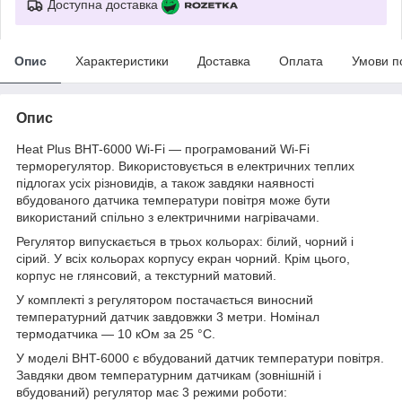
Доступна доставка
Опис
Характеристики
Доставка
Оплата
Умови п
Опис
Heat Plus BHT-6000 Wi-Fi — програмований Wi-Fi
терморегулятор. Використовується в електричних теплих
підлогах усіх різновидів, а також завдяки наявності
вбудованого датчика температури повітря може бути
використаний спільно з електричними нагрівачами.
Регулятор випускається в трьох кольорах: білий, чорний і
сірий. У всіх кольорах корпусу екран чорний. Крім цього,
корпус не глянсовий, а текстурний матовий.
У комплекті з регулятором постачається виносний
температурний датчик завдовжки 3 метри. Номінал
термодатчика — 10 кОм за 25 °C.
У моделі BHT-6000 є вбудований датчик температури повітря.
Завдяки двом температурним датчикам (зовнішній і
вбудований) регулятор має 3 режими роботи: