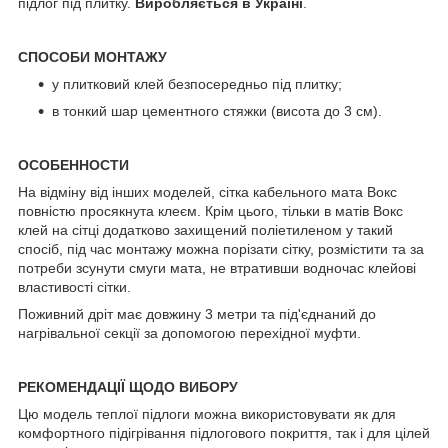
підлог під плитку.
Виробляється в Україні
.
СПОСОБИ МОНТАЖУ
у плитковий клей безпосередньо під плитку;
в тонкий шар цементного стяжки (висота до 3 см).
ОСОБЕННОСТИ
На відміну від інших моделей, сітка кабельного мата Вокс
повністю просякнута клеєм. Крім цього, тільки в матів Вокс
клей на сітці додатково захищений поліетиленом у такий
спосіб, під час монтажу можна порізати сітку, розмістити та за
потреби зсунути смуги мата, не втративши водночас клейові
властивості сітки.
Поживний дріт має довжину 3 метри та під'єднаний до
нагрівальної секції за допомогою перехідної муфти.
РЕКОМЕНДАЦІЇ ЩОДО ВИБОРУ
Цю модель теплої підлоги можна використовувати як для
комфортного підігрівання підлогового покриття, так і для цілей