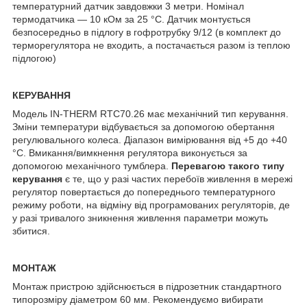
температурний датчик завдовжки 3 метри. Номінал
термодатчика — 10 кОм за 25 °C. Датчик монтується
безпосередньо в підлогу в гофротрубку 9/12 (в комплект до
терморегулятора не входить, а постачається разом із теплою
підлогою)
КЕРУВАННЯ
Модель IN-THERM RTC70.26 має механічний тип керування.
Зміни температури відбувається за допомогою обертання
регулювального колеса. Діапазон вимірювання від +5 до +40
°C. Вмикання/вимкнення регулятора виконується за
допомогою механічного тумблера.
Перевагою такого типу
керування
є те, що у разі частих перебоїв живлення в мережі
регулятор повертається до попереднього температурного
режиму роботи, на відміну від програмованих регуляторів, де
у разі тривалого зникнення живлення параметри можуть
збитися.
МОНТАЖ
Монтаж пристрою здійснюється в підрозетник стандартного
типорозміру діаметром 60 мм. Рекомендуємо вибирати