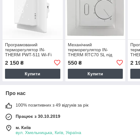
Програмований
Механічний
Про
терморегулятор IN-
терморегулятор IN-
терм
THERM PWT-511 Wi-Fi
THERM RTC70 SL під
THE
Білий матовий
електрофурнітуру
Біли
2 150
550
2 1
₴
₴
Schneider Unica
Купити
Купити
Про нас
100% позитивних з 49 відгуків за рік
Працює з 30.10.2019
м. Київ
вул. Хмельницька, Київ, Україна