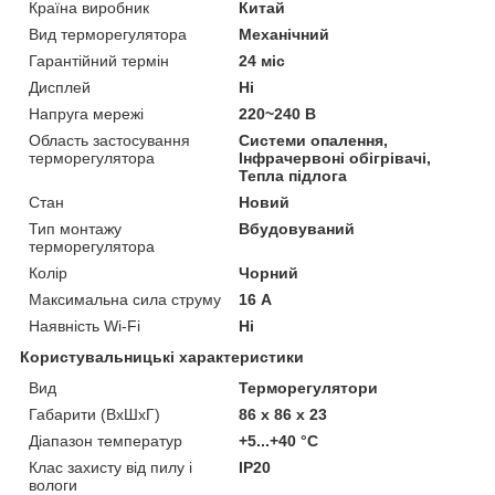
Країна виробник
Китай
Вид терморегулятора
Механічний
Гарантійний термін
24 міс
Дисплей
Ні
Напруга мережі
220~240 В
Область застосування
Системи опалення,
терморегулятора
Інфрачервоні обігрівачі,
Тепла підлога
Стан
Новий
Тип монтажу
Вбудовуваний
терморегулятора
Колір
Чорний
Максимальна сила струму
16 А
Наявність Wi-Fi
Ні
Користувальницькі характеристики
Вид
Терморегулятори
Габарити (ВхШхГ)
86 х 86 х 23
Діапазон температур
+5...+40 °С
Клас захисту від пилу і
IP20
вологи