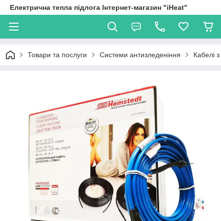
Електрична тепла підлога Інтернет-магазин "iHeat"
Товари та послуги
Системи антизледеніння
Кабелі 