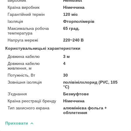
Виробник
Hemstedt
Країна виробник
Німеччина
Гарантійний термін
120 міс
Ізоляція
Фторполімерів
Максимальна робоча
65 град.
температура
Напруга мережі
220~240 В
Користувальницькі характеристики
Довжина кабелю
3 м
Довжина кабелю
4
живлення, м
Потужність, Вт
30
Зовнішня ізоляція
полівінілхлорид (PVC, 105
°C)
З'єднання
Безмуфтове
Країна реєстрації бренду
Німеччина
Тип захисного екрана
алюмінієва фольга +
обплетення
Приховати