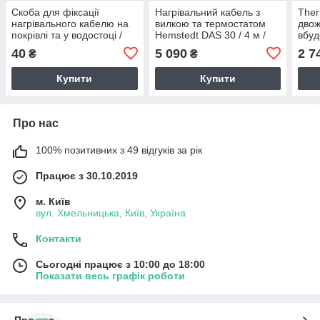
Скоба для фіксації
Нагрівальний кабель з
The
нагрівального кабелю на
вилкою та термостатом
двож
покрівлі та у водостоці /
Hemstedt DAS 30 / 4 м /
вбуд
алюміній
120 Вт / для обігріву труб
та в
40
5 090
2 7
₴
₴
та водостоків
труб 
4 м
Купити
Купити
Про нас
100% позитивних з 49 відгуків за рік
Працює з 30.10.2019
м. Київ
вул. Хмельницька, Київ, Україна
Контакти
Сьогодні працює з 10:00 до 18:00
Показати весь графік роботи
Про нас