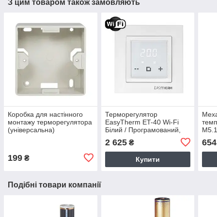
З цим товаром також замовляють
Коробка для настінного
Терморегулятор
Меха
монтажу терморегулятора
EasyTherm ET-40 Wi-Fi
темп
(універсальна)
Білий / Програмований,
M5.1
сенсорний, для теплої
датч
2 625
654
₴
підлоги, з 1-м датчиком
199
₴
Купити
Подібні товари компанії