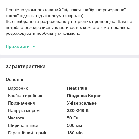
Повністю укомплектований "під ключ" набір інфрачервоної
теплої підлоги під лінолеум (ковролін).
Все підібрано та розраховано у потрібних пропорціях. Вам не
потрібно розбиратися у властивостях кожного з матеріалів та
розраховувати необхідну їх кількість;
Приховати
Характеристики
Основні
Виробник
Heat Plus
Країна виробник
Південна Корея
Призначення
Універсальне
Напруга мережі
220~240 В
Частота
50 Гц
Ширина плівки
500 мм
Гарантійний термін
180 міс