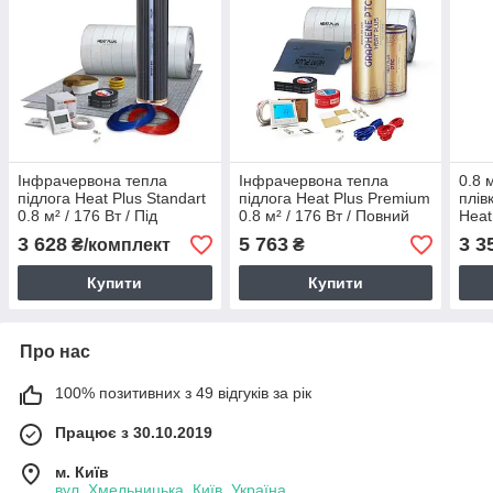
Інфрачервона тепла
Інфрачервона тепла
0.8 
підлога Heat Plus Standart
підлога Heat Plus Premium
плів
0.8 м² / 176 Вт / Під
0.8 м² / 176 Вт / Повний
Heat
лінолеум. Повний
комплект під ламінат
комп
3 628
5 763
3 3
₴/комплект
₴
комплект
Купити
Купити
Про нас
100% позитивних з 49 відгуків за рік
Працює з 30.10.2019
м. Київ
вул. Хмельницька, Київ, Україна