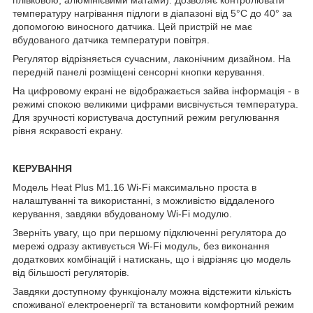
температуру нагрівання підлоги в діапазоні від 5°С до 40° за
допомогою виносного датчика. Цей пристрій не має
вбудованого датчика температури повітря.
Регулятор відрізняється сучасним, лаконічним дизайном. На
передній панелі розміщені сенсорні кнопки керування.
На цифровому екрані не відображається зайва інформація - в
режимі спокою великими цифрами висвічується температура.
Для зручності користувача доступний режим регулювання
рівня яскравості екрану.
КЕРУВАННЯ
Модель Heat Plus M1.16 Wi-Fi максимально проста в
налаштуванні та використанні, з можливістю віддаленого
керування, завдяки вбудованому Wi-Fi модулю.
Зверніть увагу, що при першому підключенні регулятора до
мережі одразу активується Wi-Fi модуль, без виконання
додаткових комбінацій і натискань, що і відрізняє цю модель
від більшості регуляторів.
Завдяки доступному функціоналу можна відстежити кількість
споживаної електроенергії та встановити комфортний режим