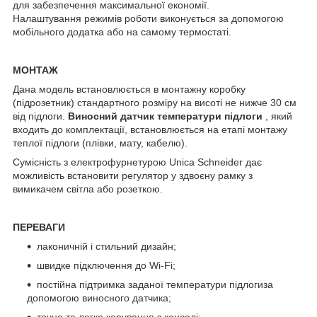
для забезпечення максимальної економії.
Налаштування режимів роботи виконується за допомогою
мобільного додатка або на самому термостаті.
МОНТАЖ
Дана модель встановлюється в монтажну коробку
(підрозетник) стандартного розміру на висоті не нижче 30 см
від підлоги.
Виносний датчик температури підлоги
, який
входить до комплектації, встановлюється на етапі монтажу
теплої підлоги (плівки, мату, кабелю).
Сумісність з електрофурнетурою Unica Schneider дає
можливість встановити регулятор у здвоєну рамку з
вимикачем світла або розеткою.
ПЕРЕВАГИ
лаконичній і стильний дизайн;
швидке підключення до Wi-Fi;
постійна підтримка заданої температури підлогиза
допомогою виносного датчика;
точне та легке керування з консолі;