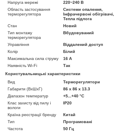
Напруга мережі
220~240 В
Область застосування
Системи опалення,
терморегулятора
Інфрачервоні обігрівачі,
Тепла підлога
Стан
Новий
Тип монтажу
Вбудовуваний
терморегулятора
Управління
Віддалений доступ
Колір
Білий
Максимальна сила струму
16 А
Наявність Wi-Fi
Так
Користувальницькі характеристики
Вид
Терморегулятори
Габарити (ВхШхГ)
86 х 86 х 13.3
Діапазон температур
+5...+40 °С
Клас захисту від пилу і
IP20
вологи
Країна реєстрації бренду
Китай
Тип
Програмовані
Частота
50 Гц