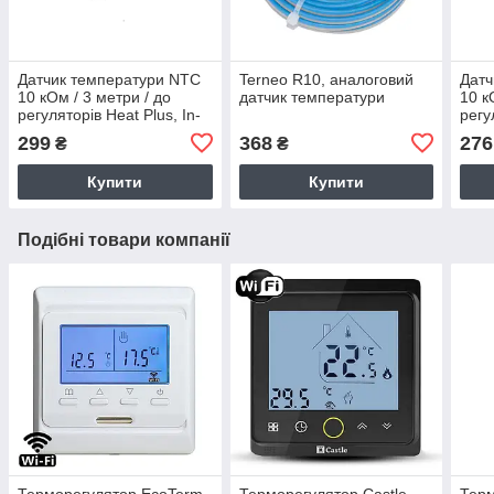
Датчик температури NTC
Terneo R10, аналоговий
Датч
10 кОм / 3 метри / до
датчик температури
10 к
регуляторів Heat Plus, In-
регу
Therm, Castle, EcoTerm,
Ther
299
368
276
₴
₴
Terneo
Tern
Купити
Купити
Подібні товари компанії