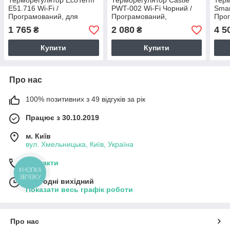
Терморегулятор EcoTerm
Терморегулятор Castle
Терм
E51.716 Wi-Fi /
PWT-002 Wi-Fi Чорний /
Smar
Програмований, для
Програмований,
Про
теплої підлоги, з 2-ма
сенсорний, для теплої
сенс
1 765
2 080
4 5
₴
₴
датчиками
підлоги, з 2-ма датчиками
підл
Купити
Купити
Про нас
100% позитивних з 49 відгуків за рік
Працює з 30.10.2019
м. Київ
вул. Хмельницька, Київ, Україна
Контакти
КНОПКА
ЗВ'ЯЗКУ
Сьогодні вихідний
Показати весь графік роботи
Про нас