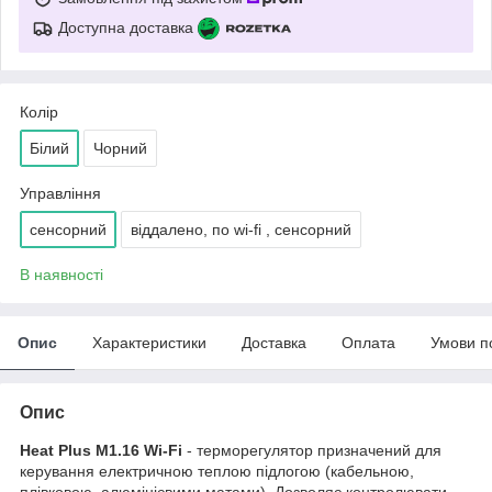
Доступна доставка
Колір
Білий
Чорний
Управління
сенсорний
віддалено, по wi-fi , сенсорний
В наявності
Опис
Характеристики
Доставка
Оплата
Умови п
Опис
Heat Plus M1.16 Wi-Fi
- терморегулятор призначений для
керування електричною теплою підлогою (кабельною,
плівковою, алюмінієвими матами). Дозволяє контролювати