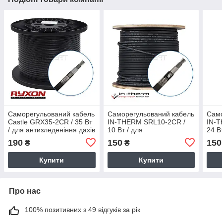
Саморегульований кабель
Саморегульований кабель
Само
Castle GRX35-2CR / 35 Вт
IN-THERM SRL10-2CR /
IN-
/ для антизледеніння дахів
10 Вт / для
24 В
та водостоків
антизледеніння дахів та
анти
190
150
150
₴
₴
водостоків, труб
водо
Купити
Купити
Про нас
100% позитивних з 49 відгуків за рік