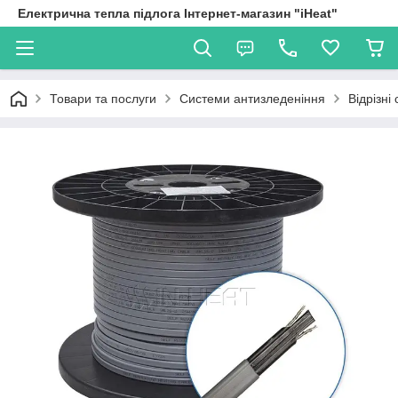
Електрична тепла підлога Інтернет-магазин "iHeat"
Товари та послуги
Системи антизледеніння
Відрізні