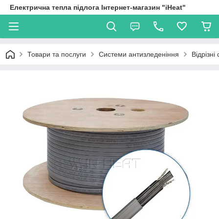
Електрична тепла підлога Інтернет-магазин "iHeat"
Товари та послуги
Системи антизледеніння
Відрізні