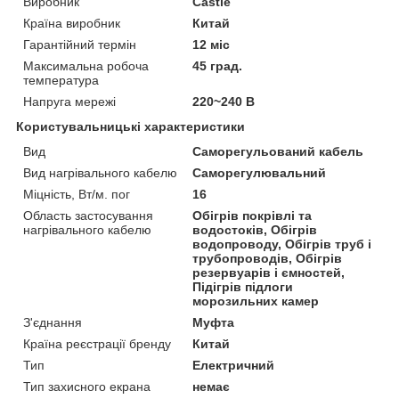
Виробник
Castle
Країна виробник
Китай
Гарантійний термін
12 міс
Максимальна робоча
45 град.
температура
Напруга мережі
220~240 В
Користувальницькі характеристики
Вид
Саморегульований кабель
Вид нагрівального кабелю
Саморегулювальний
Міцність, Вт/м. пог
16
Область застосування
Обігрів покрівлі та
нагрівального кабелю
водостоків, Обігрів
водопроводу, Обігрів труб і
трубопроводів, Обігрів
резервуарів і ємностей,
Підігрів підлоги
морозильних камер
З'єднання
Муфта
Країна реєстрації бренду
Китай
Тип
Електричний
Тип захисного екрана
немає