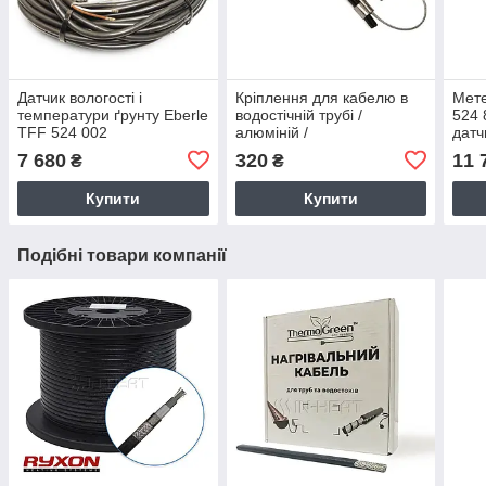
Датчик вологості і
Кріплення для кабелю в
Мете
температури ґрунту Eberle
водостічній трубі /
524 
TFF 524 002
алюміній /
датч
металополімерний трос /
7 680
320
11 
₴
₴
1 м.п.
Купити
Купити
Подібні товари компанії