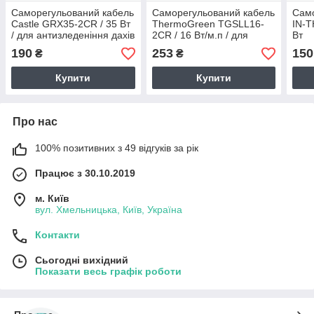
Саморегульований кабель
Саморегульований кабель
Само
Castle GRX35-2CR / 35 Вт
ThermoGreen TGSLL16-
IN-
/ для антизледеніння дахів
2CR / 16 Вт/м.п / для
Вт
та водостоків
антизледеніння дахів та
190
253
150
₴
₴
водостоків
Купити
Купити
Про нас
100% позитивних з 49 відгуків за рік
Працює з 30.10.2019
м. Київ
вул. Хмельницька, Київ, Україна
Контакти
Сьогодні вихідний
Показати весь графік роботи