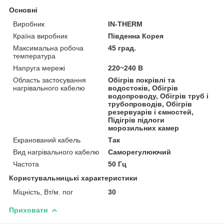
Основні
Виробник
IN-THERM
Країна виробник
Південна Корея
Максимальна робоча
45 град.
температура
Напруга мережі
220~240 В
Область застосування
Обігрів покрівлі та
нагрівального кабелю
водостоків, Обігрів
водопроводу, Обігрів труб і
трубопроводів, Обігрів
резервуарів і ємностей,
Підігрів підлоги
морозильних камер
Екранований кабель
Так
Вид нагрівального кабелю
Саморегулюючий
Частота
50 Гц
Користувальницькі характеристики
Міцність, Вт/м. пог
30
Приховати