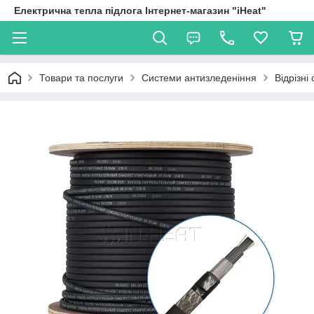
Електрична тепла підлога Інтернет-магазин "iHeat"
Товари та послуги
Системи антизледеніння
Відрізні