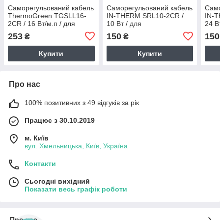
Саморегульований кабель
Саморегульований кабель
Само
ThermoGreen TGSLL16-
IN-THERM SRL10-2CR /
IN-
2CR / 16 Вт/м.п / для
10 Вт / для
24 В
антизледеніння дахів та
антизледеніння дахів та
анти
253
150
150
₴
₴
водостоків
водостоків, труб
водо
Купити
Купити
Про нас
100% позитивних з 49 відгуків за рік
Працює з 30.10.2019
м. Київ
вул. Хмельницька, Київ, Україна
Контакти
Сьогодні вихідний
Показати весь графік роботи
Про нас