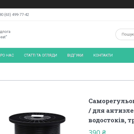
80 (63) 499-77-42
ідлога
eat"
РО НАС
СТАТТІ ТА ОГЛЯДИ
ВІДГУКИ
КОНТАКТИ
Саморегульов
/ для антизл
водостоків, т
390 ₴