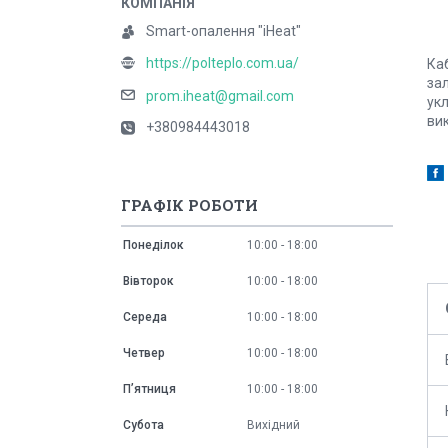
Smart-опалення "iHeat"
https://polteplo.com.ua/
Каб
за
prom.iheat@gmail.com
ук
ви
+380984443018
ГРАФІК РОБОТИ
Понеділок
10:00
18:00
Вівторок
10:00
18:00
Середа
10:00
18:00
Четвер
10:00
18:00
Пʼятниця
10:00
18:00
Субота
Вихідний