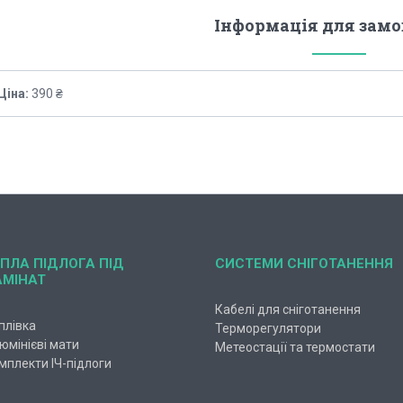
Інформація для зам
Ціна:
390 ₴
ПЛА ПІДЛОГА ПІД
СИСТЕМИ СНІГОТАНЕННЯ
АМІНАТ
Кабелі для сніготанення
-плівка
Терморегулятори
юмінієві мати
Метеостації та термостати
мплекти ІЧ-підлоги