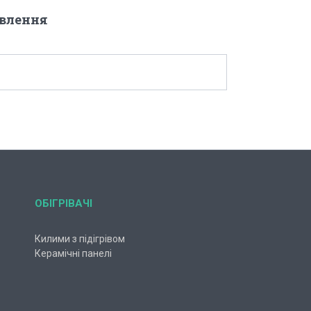
овлення
ОБІГРІВАЧІ
Килими з підігрівом
Керамічні панелі