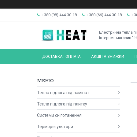
+380 (98) 444-30-18
+380 (66) 444-30-18
+3
Електрична тепла п
Інтернет-магазин "iH
ДОСТАВКА І ОПЛАТА
АКЦІЇ ТА ЗНИЖКИ
П
Тепла підлога під ламінат
Тепла підлога під плитку
Системи сніготанення
Терморегулятори