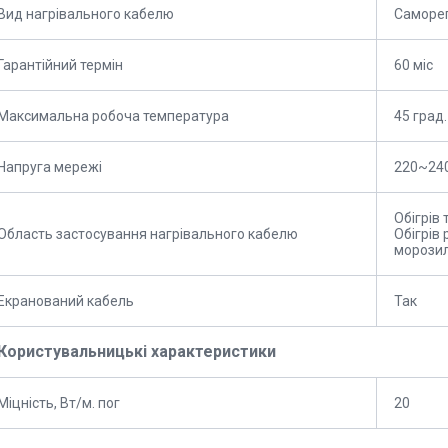
Вид нагрівального кабелю
Саморе
Гарантійний термін
60 міс
Максимальна робоча температура
45 град.
Напруга мережі
220~24
Обігрів 
Область застосування нагрівального кабелю
Обігрів 
морозил
Екранований кабель
Так
Користувальницькі характеристики
Міцність, Вт/м. пог
20