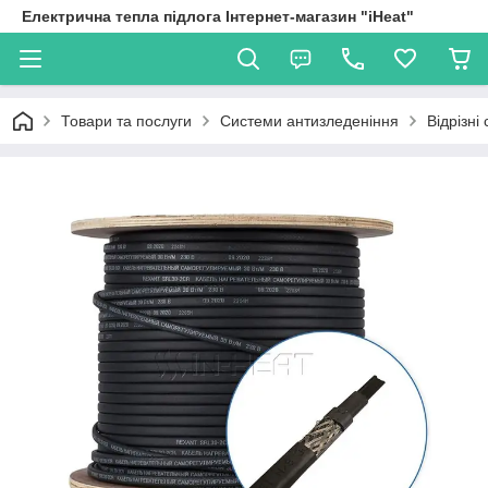
Електрична тепла підлога Інтернет-магазин "iHeat"
Товари та послуги
Системи антизледеніння
Відрізні