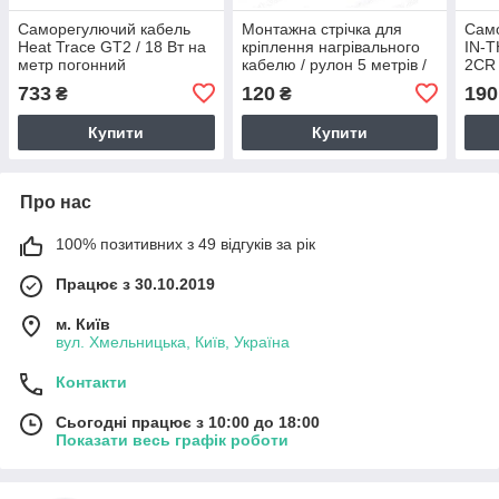
Саморегулючий кабель
Монтажна стрічка для
Само
Heat Trace GT2 / 18 Вт на
кріплення нагрівального
IN-
метр погонний
кабелю / рулон 5 метрів /
2CR 
крок 2 або 2.5 см (на
анти
733
120
190
₴
₴
вибір)
водо
Купити
Купити
Про нас
100% позитивних з 49 відгуків за рік
Працює з 30.10.2019
м. Київ
вул. Хмельницька, Київ, Україна
Контакти
Сьогодні працює з 10:00 до 18:00
Показати весь графік роботи