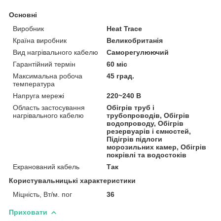
Основні
Виробник
Heat Trace
Країна виробник
Великобританія
Вид нагрівального кабелю
Саморегулюючий
Гарантійний термін
60 міс
Максимальна робоча
45 град.
температура
Напруга мережі
220~240 В
Область застосування
Обігрів труб і
нагрівального кабелю
трубопроводів, Обігрів
водопроводу, Обігрів
резервуарів і ємностей,
Підігрів підлоги
морозильних камер, Обігрів
покрівлі та водостоків
Екранований кабель
Так
Користувальницькі характеристики
Міцність, Вт/м. пог
36
Приховати