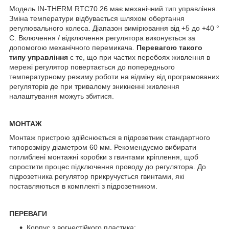
Модель IN-THERM RTC70.26 має механічний тип управління.
Зміна температури відбувається шляхом обертання
регулювального колеса. Діапазон вимірювання від +5 до +40 °
С. Включення / відключення регулятора виконується за
допомогою механічного перемикача.
Перевагою такого
типу управління
є те, що при частих перебоях живлення в
мережі регулятор повертається до попереднього
температурному режиму роботи на відміну від програмованих
регуляторів де при тривалому зникненні живлення
налаштування можуть збитися.
МОНТАЖ
Монтаж пристрою здійснюється в підрозетник стандартного
типорозміру діаметром 60 мм. Рекомендуємо вибирати
поглиблені монтажні коробки з гвинтами кріплення, щоб
спростити процес підключення проводу до регулятора. До
підрозетника регулятор прикручується гвинтами, які
поставляються в комплекті з підрозетником.
ПЕРЕВАГИ
Корпус з вогнестійкого пластика;