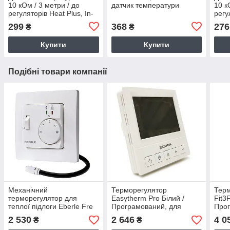
10 кОм / 3 метри / до
датчик температури
10 к
регуляторів Heat Plus, In-
регу
Therm, Castle, EcoTerm,
Ther
299
368
276
₴
₴
Terneo
Tern
Купити
Купити
Подібні товари компанії
Механічний
Терморегулятор
Терм
терморегулятор для
Easytherm Pro Білий /
Fit3
теплої підлоги Eberle Fre
Програмований, для
Прог
F2A-50 Білий /з датчиком
теплої підлоги, з 2-ма
тепл
2 530
2 646
4 0
₴
₴
4 метри (Німеччина)
датчиками (Пд. Корея)
датч