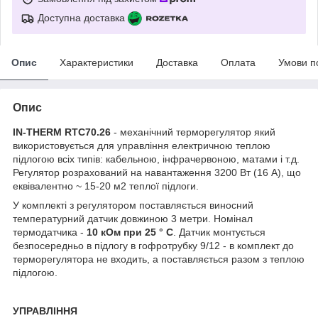
Доступна доставка
Опис
Характеристики
Доставка
Оплата
Умови п
Опис
IN-THERM RTC70.26
- механічний терморегулятор який
використовується для управління електричною теплою
підлогою всіх типів: кабельною, інфрачервоною, матами і т.д.
Регулятор розрахований на навантаження 3200 Вт (16 А), що
еквівалентно ~ 15-20 м2 теплої підлоги.
У комплекті з регулятором поставляється виносний
температурний датчик довжиною 3 метри. Номінал
термодатчика -
10 кОм при 25 ° С
. Датчик монтується
безпосередньо в підлогу в гофротрубку 9/12 - в комплект до
терморегулятора не входить, а поставляється разом з теплою
підлогою.
УПРАВЛІННЯ