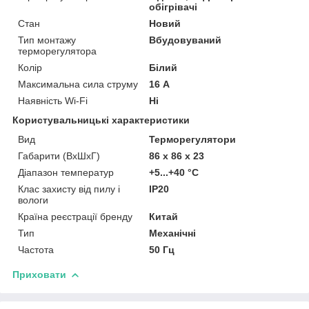
обігрівачі
Стан
Новий
Тип монтажу
Вбудовуваний
терморегулятора
Колір
Білий
Максимальна сила струму
16 А
Наявність Wi-Fi
Ні
Користувальницькі характеристики
Вид
Терморегулятори
Габарити (ВхШхГ)
86 х 86 х 23
Діапазон температур
+5...+40 °С
Клас захисту від пилу і
IP20
вологи
Країна реєстрації бренду
Китай
Тип
Механічні
Частота
50 Гц
Приховати