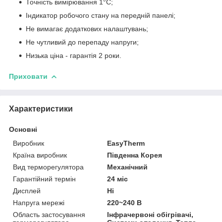
Точність вимірювання 1°С;
Індикатор робочого стану на передній панелі;
Не вимагає додаткових налаштувань;
Не чутливий до перепаду напруги;
Низька ціна - гарантія 2 роки.
Приховати
Характеристики
Основні
Виробник
EasyTherm
Країна виробник
Південна Корея
Вид терморегулятора
Механічний
Гарантійний термін
24 міс
Дисплей
Ні
Напруга мережі
220~240 В
Область застосування
Інфрачервоні обігрівачі,