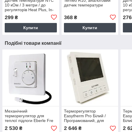
Датчик температури NTC
Terneo R10, аналоговий
Датч
10 кОм / 3 метри / до
датчик температури
10 к
регуляторів Heat Plus, In-
регу
Therm, Castle, EcoTerm,
Ther
299
368
276
₴
₴
Terneo
Tern
Купити
Купити
Подібні товари компанії
Механічний
Терморегулятор
Тер
терморегулятор для
Easytherm Pro Білий /
Easy
теплої підлоги Eberle Fre
Програмований, для
Біли
F2A-50 Білий /з датчиком
теплої підлоги, з 2-ма
сенс
2 530
2 646
2 6
₴
₴
4 метри (Німеччина)
датчиками (Пд. Корея)
підл