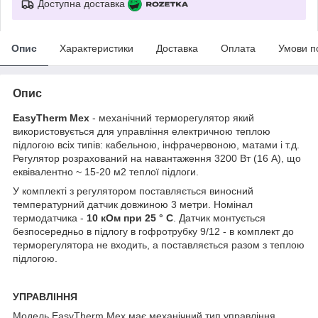
Доступна доставка
Опис
Характеристики
Доставка
Оплата
Умови п
Опис
EasyTherm Mex
- механічний терморегулятор який
використовується для управління електричною теплою
підлогою всіх типів: кабельною, інфрачервоною, матами і т.д.
Регулятор розрахований на навантаження 3200 Вт (16 А), що
еквівалентно ~ 15-20 м2 теплої підлоги.
У комплекті з регулятором поставляється виносний
температурний датчик довжиною 3 метри. Номінал
термодатчика -
10 кОм при 25 ° С
. Датчик монтується
безпосередньо в підлогу в гофротрубку 9/12 - в комплект до
терморегулятора не входить, а поставляється разом з теплою
підлогою.
УПРАВЛІННЯ
Модель EasyTherm Mex має механічний тип управління.