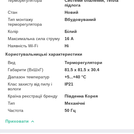
терморегулятора
Системи опалення, Тепла
підлога
Стан
Новий
Тип монтажу
Вбудовуваний
терморегулятора
Колір
Білий
Максимальна сила струму
16 А
Наявність Wi-Fi
Ні
Користувальницькі характеристики
Вид
Терморегулятори
Габарити (ВхШхГ)
81.5 х 81.5 х 30.4
Діапазон температур
+5...+40 °С
Клас захисту від пилу і
IP21
вологи
Країна реєстрації бренду
Південна Корея
Тип
Механічні
Частота
50 Гц
Приховати