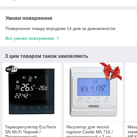
Умови повернення
Повернення товару впродовж 14 днів за домовленістю
Всі умови повернення
З цим товаром також замовляють
Терморегулятор EcoTerm
Регулятор для теплої
Мех
SN Wi-Fi Чорний /
підлоги Castle M6.716 /
терм
Програмований,
програмований з 2-ма
МЕХ 