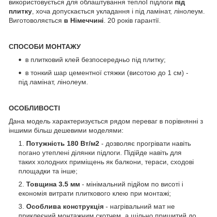
використовується для облаштування теплоЇ підлоги
під
плитку
, хоча допускається укладання і під ламінат, лінолеум.
Виготоволяється
в Німеччині
. 20 років гарантії.
СПОСОБИ МОНТАЖУ
в плитковий клей безпосередньо під плитку;
в тонкий шар цементної стяжки (висотою до 1 см) -
під ламінат, лінолеум.
ОСОБЛИВОСТІ
Дана модель характеризується рядом переваг в порівнянні з
іншими більш дешевими моделями:
Потужність 180 Вт/м2
- дозволяє прогрівати навіть
погано утеплені ділянки підлоги. Підійде навіть для
таких холодних приміщень як балкони, тераси, сходові
площадки та інше;
Товщина 3.5 мм
- мінімальний підйом по висоті і
економія витрати плиткового клею при монтажі;
Особлива конструкція
- нагрівальний мат не
приклеєний монтажним скотчем, а щільно пришитий до