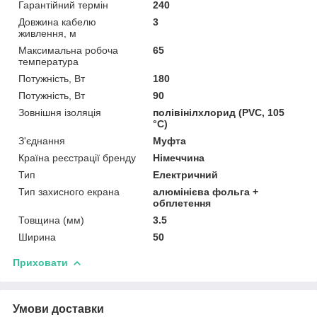
Гарантійний термін
240
Довжина кабелю
3
живлення, м
Максимальна робоча
65
температура
Потужність, Вт
180
Потужність, Вт
90
Зовнішня ізоляція
полівінілхлорид (PVC, 105
°C)
З'єднання
Муфта
Країна реєстрації бренду
Німеччина
Тип
Електричний
Тип захисного екрана
алюмінієва фольга +
обплетення
Товщина (мм)
3.5
Ширина
50
Приховати
Умови доставки