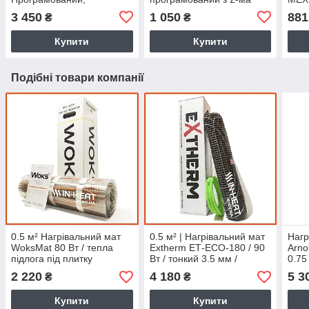
сенсорний, для теплої
датчиками температури
датч
3 450
1 050
881
₴
₴
підлоги
Купити
Купити
Подібні товари компанії
0.5 м² Нагрівальний мат
0.5 м² | Нагрівальний мат
Нагр
WoksMat 80 Вт / тепла
Extherm ЕТ-ECO-180 / 90
Arno
підлога під плитку
Вт / тонкий 3.5 мм /
0.75
(Одескабель)
самоклеюча сітка
3.5 
2 220
4 180
5 3
₴
₴
(Німеччина)
(Нім
Купити
Купити