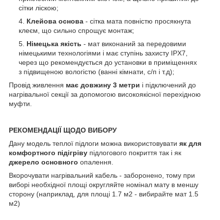
сітки ліскою;
Клейова основа
- сітка мата повністю просякнута
клеєм, що сильно спрощує монтаж;
Німецька якість
- мат виконаний за передовими
німецькими технологіями і має ступінь захисту IPX7,
через що рекомендується до установки в приміщеннях
з підвищеною вологістю (ванні кімнати, с/п і т.д);
Провід живлення
має довжину 3 метри
і підключений до
нагрівальної секції за допомогою високоякісної перехідною
муфти.
РЕКОМЕНДАЦІЇ ЩОДО ВИБОРУ
Дану модель теплої підлоги можна використовувати
як для
комфортного підігріву
підлогового покриття так і як
джерело основного
опалення.
Вкорочувати нагрівальний кабель - заборонено, тому при
виборі необхідної площі округляйте номінал мату в меншу
сторону (наприклад, для площі 1.7 м2 - вибирайте мат 1.5
м2)