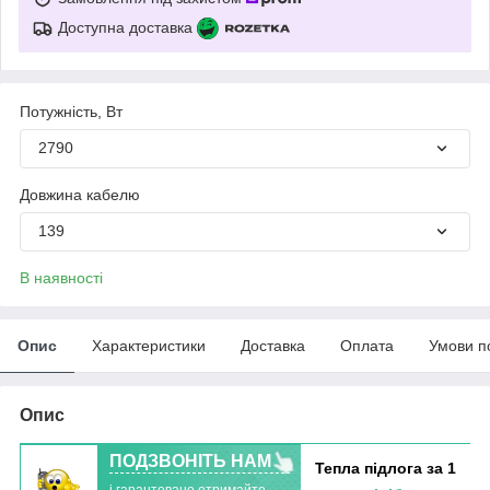
Доступна доставка
Потужність, Вт
2790
Довжина кабелю
139
В наявності
Опис
Характеристики
Доставка
Оплата
Умови п
Опис
ПОДЗВОНІТЬ НАМ
Тепла підлога за 1
і гарантовано отримайте