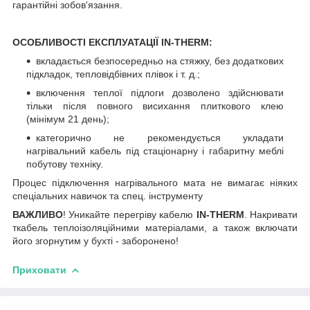
гарантійні зобов'язання.
ОСОБЛИВОСТІ ЕКСПЛУАТАЦІЇ IN-THERM:
вкладається безпосередньо на стяжку, без додаткових
підкладок, тепловідбівних плівок і т. д.;
включення теплої підлоги дозволено здійснювати
тільки після повного висихання плиткового клею
(мінімум 21 день);
категорично не рекомендується укладати
нагрівальний кабель під стаціонарну і габаритну меблі
побутову техніку.
Процес підключення нагрівального мата не вимагає ніяких
спеціальних навичок та спец. інструменту
ВАЖЛИВО
! Уникайте перегріву кабелю
IN-THERM
. Накривати
ткабель теплоізоляційними матеріалами, а також включати
його згорнутим у бухті - заборонено!
Приховати