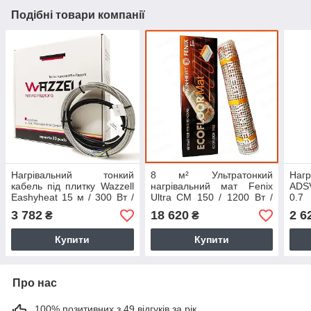
Подібні товари компанії
Нагрівальний тонкий
8 м² Ультратонкий
Нагр
кабель під плитку Wazzell
нагрівальний мат Fenix
ADSV
Eashyheat 15 м / 300 Вт /
Ultra CM 150 / 1200 Вт /
0.7
1.5 - 2.3 м² / d = 3.5 мм
2.7 мм / тепла підлога під
каб
3 782
18 620
2 6
₴
₴
(Німеччина)
плитку (Чехія)
ламі
Купити
Купити
Про нас
100% позитивних з 49 відгуків за рік