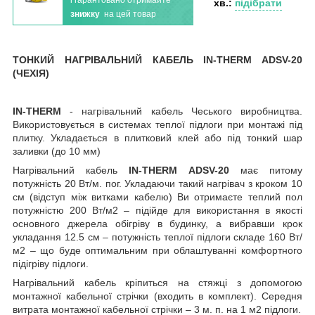
хв.:
підібрати
знижку
на цей товар
ТОНКИЙ НАГРІВАЛЬНИЙ КАБЕЛЬ IN-THERM ADSV-20
(ЧЕХІЯ)
IN-THERM
- нагрівальний кабель Чеського виробництва.
Використовується в системах теплої підлоги при монтажі під
плитку. Укладається в плитковий клей або під тонкий шар
заливки (до 10 мм)
Нагрівальний кабель
IN-THERM ADSV-20
має питому
потужність 20 Вт/м. пог. Укладаючи такий нагрівач з кроком 10
см (відступ між витками кабелю) Ви отримаєте теплий пол
потужністю 200 Вт/м2 – підійде для використання в якості
основного джерела обігріву в будинку, а вибравши крок
укладання 12.5 см – потужність теплої підлоги складе 160 Вт/
м2 – що буде оптимальним при облаштуванні комфортного
підігріву підлоги.
Нагрівальний кабель кріпиться на стяжці з допомогою
монтажної кабельної стрічки (входить в комплект). Середня
витрата монтажної кабельної стрічки – 3 м. п. на 1 м2 підлоги.