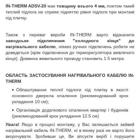
IN-THERM ADSV-20
має
товщину всього 4 мм,
поетом такий
теплий підлога не сприяє підняттю рівня підлоги при монтажі
під плитку.
Також з переваг вироби IN-THERM варто відзначити
заводське підключення "холодного кінця" до
нагрівального кабелю
, ніяких ручних підключень робити не
доведеться (крім підключення до терморегулятора живлячого
кінця). Довжина живильного проводу становить 1.5 метра.
ОБЛАСТЬ ЗАСТОСУВАННЯ НАГРІВАЛЬНОГО КАБЕЛЮ IN-
THERM
Облаштування теплої підлоги під плитку в якості
основного джерела опалення (рекомендований крок
укладання 10 см);
Організація додаткового опалення квартир і будинків
(рекомендований крок укладання 12.5 см)
Увага!
Якщо в процесі монтажу, у Вас залишається зайвий
нагрівальний кабель IN-THERM, ні в якому разі не варто його
вкорочувати. Зробивши це, Ви зіпсуєте виріб і порушите