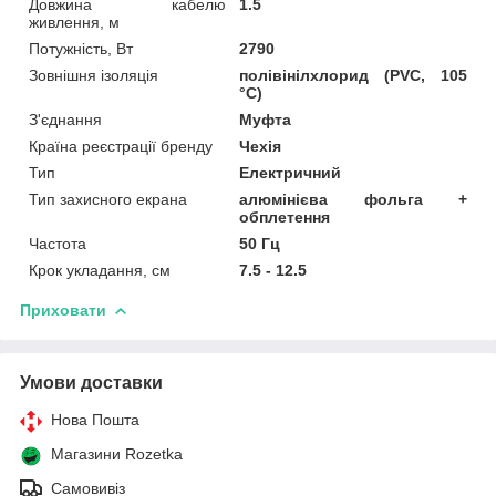
Довжина кабелю
1.5
живлення, м
Потужність, Вт
2790
Зовнішня ізоляція
полівінілхлорид (PVC, 105
°C)
З'єднання
Муфта
Країна реєстрації бренду
Чехія
Тип
Електричний
Тип захисного екрана
алюмінієва фольга +
обплетення
Частота
50 Гц
Крок укладання, см
7.5 - 12.5
Приховати
Умови доставки
Нова Пошта
Магазини Rozetka
Самовивіз