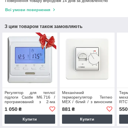
Повернення товару впродовж 14 днів за домовленістю
Всі умови повернення
З цим товаром також замовляють
Регулятор для теплої
Механічний
Тер
підлоги Castle M6.716 /
терморегулятор Terneo
мех
програмований з 2-ма
МЕХ / білий / з виносним
RTC
датчиками температури
датчиком
під
1 050
881
550
₴
₴
вин
мет
Купити
Купити