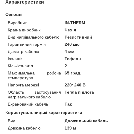
Характеристики
Основні
Виробник
IN-THERM
Країна виробник
Чехія
Вид нагрівального кабелю
Резистивний
Гарантійний термін
240 міс
Діаметр кабелю
4 мм
Ізоляція
Тефлон
Кількість жил
2
Максимальна робоча
65 град.
температура
Напруга мережі
220~240 В
Область застосування
Тепла підлога
нагрівального кабелю
Екранований кабель
Так
Користувальницькі характеристики
Вид
Двожильний кабель
Довжина кабелю
139 м