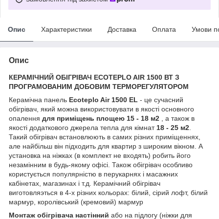
Опис
Характеристики
Доставка
Оплата
Умови п
Опис
КЕРАМІЧНИЙ ОБІГРІВАЧ ECOTEPLO AIR 1500 ВТ З
ПРОГРАМОВАНИМ ДОБОВИМ ТЕРМОРЕГУЛЯТОРОМ
Керамічна панель
Ecoteplo Air 1500 EL
- це сучасний
обігрівач, який можна використовувати в якості основного
опалення
для приміщень площею 15 - 18 м2
, а також в
якості додаткового джерела тепла для кімнат
18 - 25 м2
.
Такий обігрівач встановлюють в самих різних приміщеннях,
але найбільш він підходить для квартир з широким вікном. А
установка на ніжках (в комплект не входять) робить його
незамінним в будь-якому офісі. Також обігрівач особливо
користується популярністю в перукарнях і масажних
кабінетах, магазинах і т.д. Керамічний обігрівач
виготовляэться в 4-х різних кольорах: білий, сірий лофт, білий
мармур, королівський (кремовий) мармур
Монтаж обігрівача настінний
або на підлогу (ніжки для