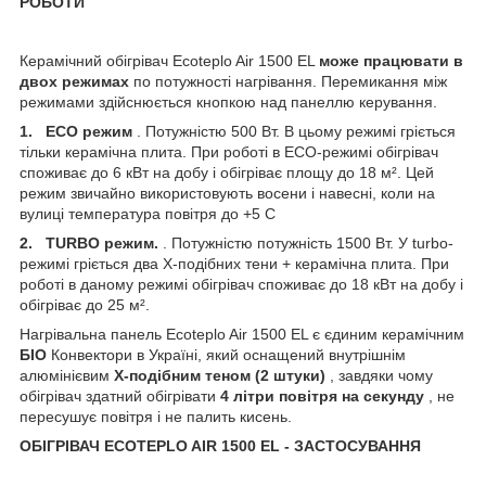
РОБОТИ
Керамічний обігрівач Ecoteplo Air 1500 EL
може працювати в
двох режимах
по потужності нагрівання. Перемикання між
режимами здійснюється кнопкою над панеллю керування.
1. ECO режим
. Потужністю 500 Вт. В цьому режимі гріється
тільки керамічна плита. При роботі в ECO-режимі обігрівач
споживає до 6 кВт на добу і обігріває площу до 18 м². Цей
режим звичайно використовують восени і навесні, коли на
вулиці температура повітря до +5 С
2. TURBO режим.
. Потужністю потужність 1500 Вт. У turbo-
режимі гріється два Х-подібних тени + керамічна плита. При
роботі в даному режимі обігрівач споживає до 18 кВт на добу і
обігріває до 25 м².
Нагрівальна панель Ecoteplo Air 1500 EL є єдиним керамічним
БІО
Конвектори в Україні, який оснащений внутрішнім
алюмінієвим
Х-подібним теном (2 штуки)
, завдяки чому
обігрівач здатний обігрівати
4 літри повітря на секунду
, не
пересушує повітря і не палить кисень.
ОБІГРІВАЧ ECOTEPLO AIR 1500 EL - ЗАСТОСУВАННЯ