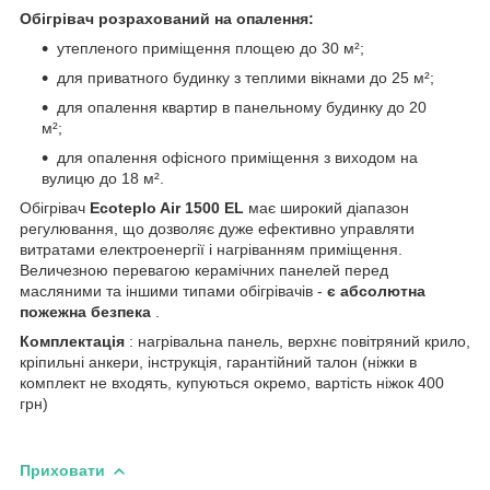
Обігрівач розрахований на опалення:
утепленого приміщення площею до 30 м²;
для приватного будинку з теплими вікнами до 25 м²;
для опалення квартир в панельному будинку до 20
м²;
для опалення офісного приміщення з виходом на
вулицю до 18 м².
Обігрівач
Ecoteplo Air 1500 EL
має широкий діапазон
регулювання, що дозволяє дуже ефективно управляти
витратами електроенергії і нагріванням приміщення.
Величезною перевагою керамічних панелей перед
масляними та іншими типами обігрівачів -
є абсолютна
пожежна безпека
.
Комплектація
: нагрівальна панель, верхнє повітряний крило,
кріпильні анкери, інструкція, гарантійний талон (ніжки в
комплект не входять, купуються окремо, вартість ніжок 400
грн)
Приховати