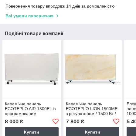
Повернення товару впродовж 14 днів за домовленістю
Всі умови повернення
Подібні товари компанії
Керамічна панель
Керамічна панель
Елек
ECOTEPLO AIR 1500EL із
ECOTEPLO LION 1500ME
пан
програмованим
з регулятором / 1500 Вт /
1000
регулятором / 1500 Вт /
королівський мармур / 120
сіри
8 000
7 800
5 4
₴
₴
біла / 120 х 60 см / обігрів
х 60 см / 18 - 25 м²
60 см
18 - 25 м²
Купити
Купити