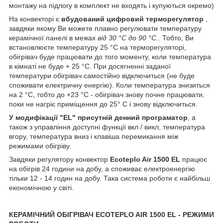
монтажу на підлогу в комплект не входять і купуються окремо)
На конвекторі є
вбудований цифровий терморегулятор
,
завдяки якому Ви можете плавно регулювати температуру
керамічної панелі в межах
від 30 °C до 90 °C.
. Тобто, Ви
встановлюєте температуру 25 °C на терморегуляторі,
обігрівач буде працювати до того моменту, коли температура
в кімнаті не буде + 25 °C. При досягненні заданої
температури обігрівач самостійно відключиться (не буде
споживати електричну енергію). Коли температура знизиться
на 2 °C, тобто до +23 °C - обігрівач знову почне працювати,
поки не нагріє приміщення до 25° C і знову відключиться.
У модифікації "EL" присутній денний програматор
, а
також з управління доступні функції вкл / викл, температура
вгору, температура вниз і клавіша перемикання між
режимами обігріву.
Завдяки регулятору конвектор
Ecoteplo Air 1500 EL
працює
на обігрів 24 години на добу, а споживає електроенергію
тільки 12 - 14 годин на добу. Така система роботи є найбільш
економічною у світі.
КЕРАМІЧНИЙ ОБІГРІВАЧ ECOTEPLO AIR 1500 EL - РЕЖИМИ