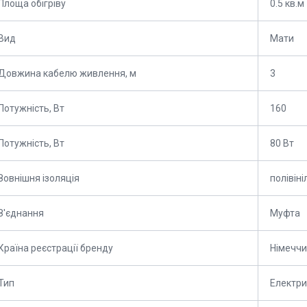
Площа обігріву
0.5 кв.м
Вид
Мати
Довжина кабелю живлення, м
3
Потужність, Вт
160
Потужність, Вт
80 Вт
Зовнішня ізоляція
полівіні
З'єднання
Муфта
Країна реєстрації бренду
Німечч
Тип
Електр