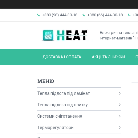
+380 (98) 444-30-18
+380 (66) 444-30-18
+3
Електрична тепла п
Інтернет-магазин "iH
ДОСТАВКА І ОПЛАТА
АКЦІЇ ТА ЗНИЖКИ
П
Тепла підлога під ламінат
Тепла підлога під плитку
Системи сніготанення
Терморегулятори