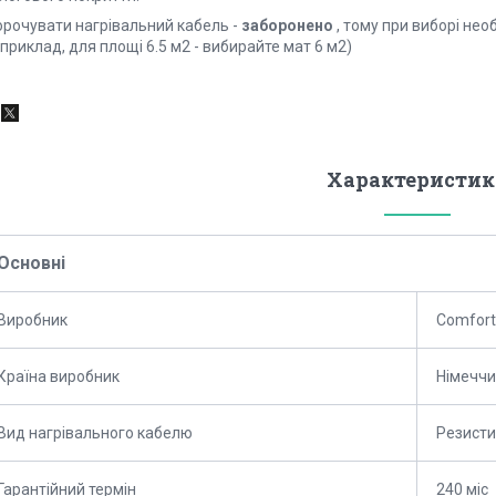
орочувати нагрівальний кабель -
заборонено
, тому при виборі не
приклад, для площі 6.5 м2 - вибирайте мат 6 м2)
Характеристик
Основні
Виробник
Comfort
Країна виробник
Німечч
Вид нагрівального кабелю
Резист
Гарантійний термін
240 міс