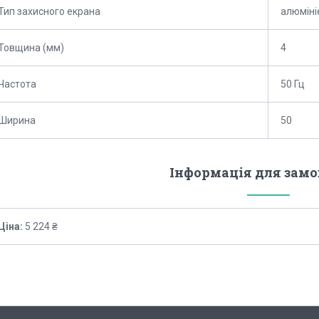
Тип захисного екрана
алюміні
Товщина (мм)
4
Частота
50 Гц
Ширина
50
Інформація для зам
Ціна:
5 224 ₴