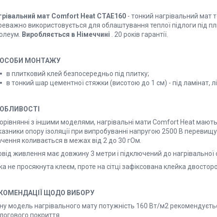
грівальний мат Comfort Heat CTAE160
- тонкий нагрівальний мат
реважно використовується для облаштування теплої підлоги під пли
нолеум.
Виробляється в Німеччині
. 20 років гарантії.
ОСОБИ МОНТАЖУ
в плитковий клей безпосередньо під плитку;
в тонкий шар цементної стяжки (висотою до 1 см) - під ламінат, л
ОБЛИВОСТІ
порівнянні з іншими моделями, нагрівальні мати Comfort Heat мают
азники опору ізоляції при випробуванні напругою 2500 В перевищую
чення коливається в межах від 2 до 30 гОм.
овід живлення має довжину 3 метри і підключений до нагрівальної 
ка не просякнута клеєм, проте на сітці зафіксована клейка двосто
КОМЕНДАЦІЇ ЩОДО ВИБОРУ
ну модель нагрівального мату потужність 160 Вт/м2 рекомендуєтьс
логового покриття.