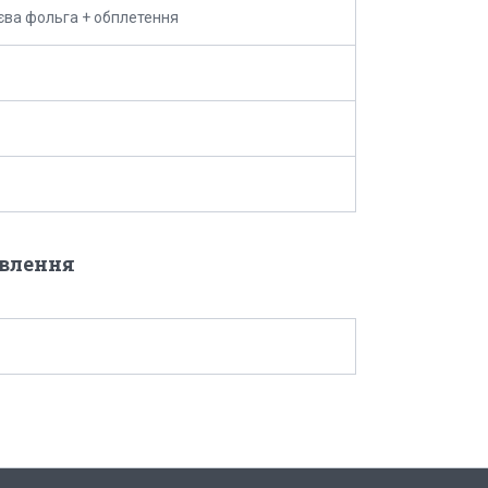
єва фольга + обплетення
овлення