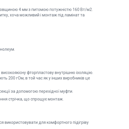
 товщиною 4 мм з питомою потужністю 160 Вт/м2.
тку, хоча можливий і монтаж під ламінат та
інолеум.
ь високоякісну фторпластову внутрішню ізоляцію.
ть 200 гОм, в той час як у інших виробників це
секції за допомогою перехідної муфти.
роння стрічка, що спрощує монтаж.
я використовувати для комфортного підігріву