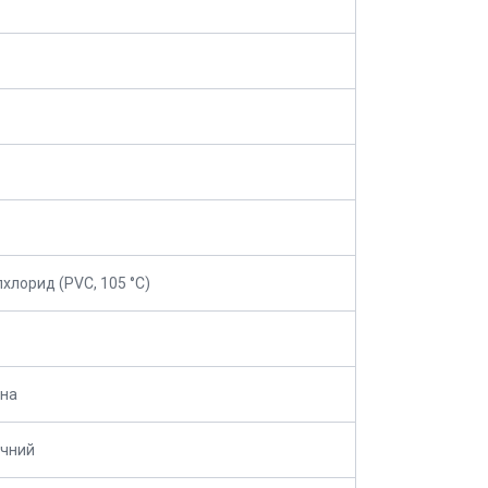
лхлорид (PVC, 105 °C)
ина
ичний