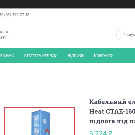
80 (63) 499-77-42
ідлога
eat"
РО НАС
СТАТТІ ТА ОГЛЯДИ
ВІДГУКИ
КОНТАКТИ
Кабельний е
Heat CTAE-160 
підлога під 
5 224 ₴