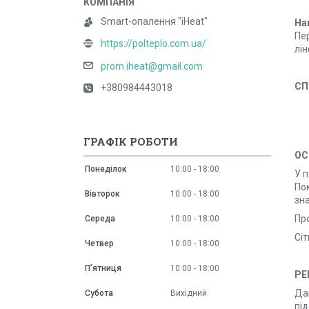
Smart-опалення "iHeat"
На
Пе
https://polteplo.com.ua/
лі
prom.iheat@gmail.com
СП
+380984443018
ГРАФІК РОБОТИ
ОС
Понеділок
10:00
18:00
У 
Пок
Вівторок
10:00
18:00
зна
Пр
Середа
10:00
18:00
Сіт
Четвер
10:00
18:00
Пʼятниця
10:00
18:00
РЕ
Да
Субота
Вихідний
під