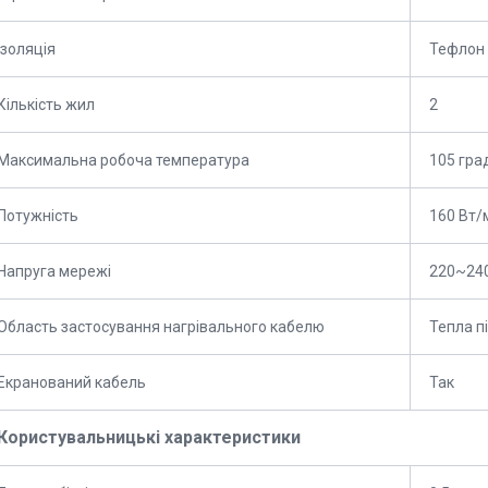
Ізоляція
Тефлон
Кількість жил
2
Максимальна робоча температура
105 гра
Потужність
160 Вт/м
Напруга мережі
220~24
Область застосування нагрівального кабелю
Тепла п
Екранований кабель
Так
Користувальницькі характеристики