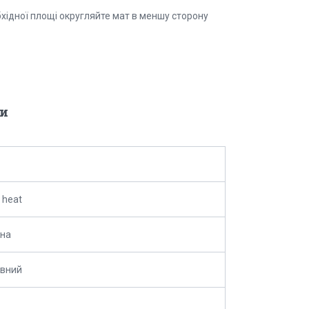
обхідної площі округляйте мат в меншу сторону
и
 heat
ина
ивний