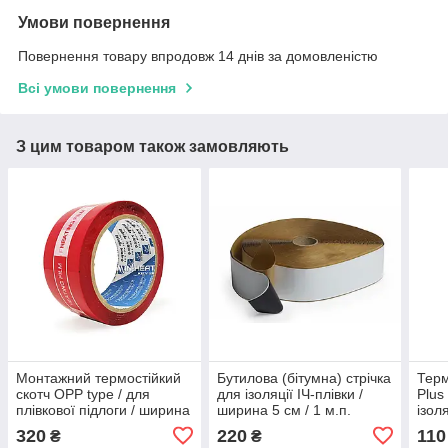
Умови повернення
Повернення товару впродовж 14 днів за домовленістю
Всі умови повернення
З цим товаром також замовляють
Монтажний термостійкий
Бутилова (бітумна) стрічка
Терм
скотч OPP type / для
для ізоляції ІЧ-плівки /
Plus
плівкової підлоги / ширина
ширина 5 см / 1 м.п.
ізоля
5 см / рул. 50м
320
220
110
₴
₴