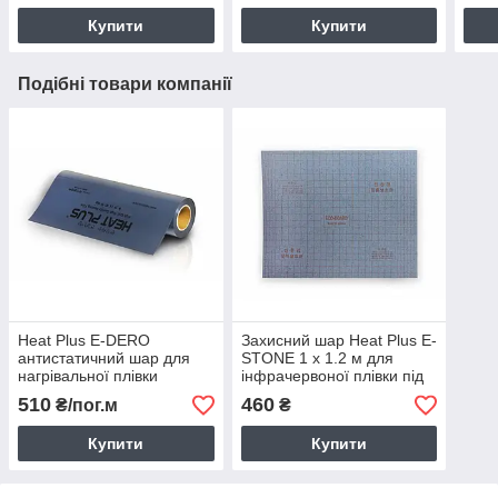
Купити
Купити
Подібні товари компанії
Heat Plus E-DERO
Захисний шар Heat Plus E-
антистатичний шар для
STONE 1 х 1.2 м для
нагрівальної плівки
інфрачервоної плівки під
(заземлюючий) / ширина 1
час монтажу під лінолеум
510
460
₴/пог.м
₴
м / товщ. 0.15 мм
/ товщ. 2.5 мм
Купити
Купити