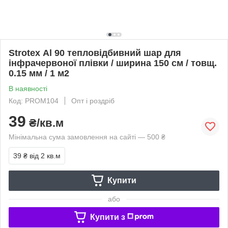
Strotex Аl 90 тепловідбивний шар для
інфрачервоної плівки / ширина 150 см / товщ.
0.15 мм / 1 м2
В наявності
Код: PROM104
Опт і роздріб
39
₴/кв.м
Мінімальна сума замовлення на сайті — 500 ₴
39 ₴
від 2 кв.м
Купити
або
Купити з