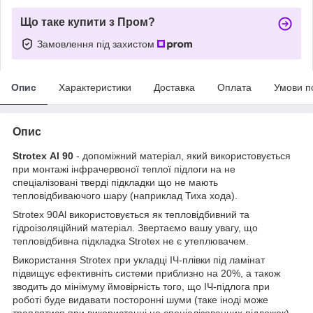
Що таке купити з Пром?
Замовлення під захистом
Опис
Характеристики
Доставка
Оплата
Умови п
Опис
Strotex Аl 90
- допоміжний матеріал, який використовується
при монтажі інфрачервоної теплої підлоги на не
спеціалізовані тверді підкладки що не мають
тепловідбиваючого шару (наприклад Тиха хода).
Strotex 90Al використовується як тепловідбивний та
гідроізоляційний матеріал. Звертаємо вашу увагу, що
тепловідбивна підкладка Strotex не є утеплювачем.
Використання Strotex при укладці ІЧ-плівки під ламінат
підвищує ефективніть системи приблизно на 20%, а також
зводить до мінімуму ймовірність того, що ІЧ-підлога при
роботі буде видавати посторонні шуми (таке іноді може
траплятися при використанні не спеціалізованних підложок).