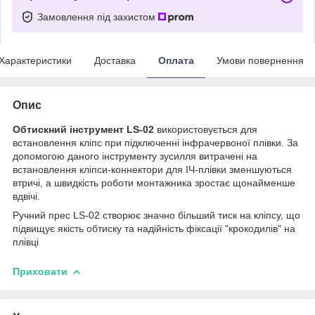
Замовлення під захистом
Характеристики
Доставка
Оплата
Умови повернення
Опис
Обтискний інструмент LS-02
використовується для
встановлення кліпс при підключенні інфрачервоної плівки. За
допомогою даного інструменту зусилля витрачені на
встановлення кліпси-коннектори для ІЧ-плівки зменшуються
втричі, а швидкість роботи монтажника зростає щонайменше
вдвічі.
Ручний прес LS-02 створює значно більший тиск на кліпсу, що
підвищує якість обтиску та надійність фіксації "крокодилів" на
плівці
Приховати