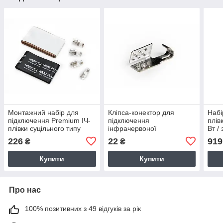
Монтажний набір для
Кліпса-конектор для
Набі
підключення Premium ІЧ-
підключення
плів
плівки суцільного типу
інфрачервоної
Вт /
нагрівальної плівки всіх
підк
226
22
919
₴
₴
типів
Купити
Купити
Про нас
100% позитивних з 49 відгуків за рік