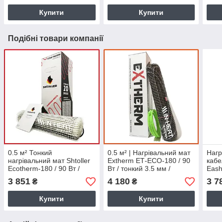
Купити
Купити
Подібні товари компанії
0.5 м² Тонкий
0.5 м² | Нагрівальний мат
Нагр
нагрівальний мат Shtoller
Extherm ЕТ-ECO-180 / 90
кабе
Ecotherm-180 / 90 Вт /
Вт / тонкий 3.5 мм /
Eash
високоякісна німецька
самоклеюча сітка
1.5 -
3 851
4 180
3 7
₴
₴
тепла підлога
(Німеччина)
(Нім
Купити
Купити