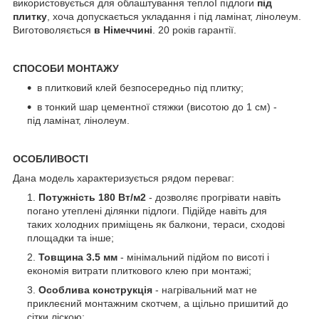
використовується для облаштування теплоЇ підлоги
під
плитку
, хоча допускається укладання і під ламінат, лінолеум.
Виготоволяється
в Німеччині
. 20 років гарантії.
СПОСОБИ МОНТАЖУ
в плитковий клей безпосередньо під плитку;
в тонкий шар цементної стяжки (висотою до 1 см) -
під ламінат, лінолеум.
ОСОБЛИВОСТІ
Дана модель характеризується рядом переваг:
Потужність 180 Вт/м2
- дозволяє прогрівати навіть
погано утеплені ділянки підлоги. Підійде навіть для
таких холодних приміщень як балкони, тераси, сходові
площадки та інше;
Товщина 3.5 мм
- мінімальний підйом по висоті і
економія витрати плиткового клею при монтажі;
Особлива конструкція
- нагрівальний мат не
приклеєний монтажним скотчем, а щільно пришитий до
сітки ліскою;