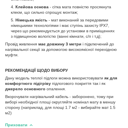
Клейова основа
- сітка мата повністю просякнута
клеєм, що сильно спрощує монтаж;
Німецька якість
- мат виконаний за передовими
німецькими технологіями і має ступінь захисту IPX7,
через що рекомендується до установки в приміщеннях
з підвищеною вологістю (ванні кімнати, с/п і т.д);
Провід живлення
має довжину 3 метри
і підключений до
нагрівальної секції за допомогою високоякісної перехідною
муфти.
РЕКОМЕНДАЦІЇ ЩОДО ВИБОРУ
Дану модель теплої підлоги можна використовувати
як для
комфортного підігріву
підлогового покриття так і як
джерело основного
опалення.
Вкорочувати нагрівальний кабель - заборонено, тому при
виборі необхідної площі округляйте номінал мату в меншу
сторону (наприклад, для площі 1.7 м2 - вибирайте мат 1.5
м2)
Приховати