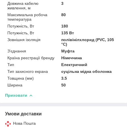
Довжина кабелю
3
живлення, м
Максимальна робоча
80
температура
Потужність, Вт
180
Потужність, Вт
135 Вт
Зовнішня ізоляція
полівінілхлорид (PVC, 105
°C)
З'єднання
Муфта
Країна реєстрації бренду
Німеччина
Тип
Електричний
Тип захисного екрана
суцільна мідна оболонка
Товщина (мм)
3.5
Ширина
50
Приховати
Умови доставки
Нова Пошта