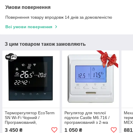
Умови повернення
Повернення товару впродовж 14 днів за домовленістю
Всі умови повернення
З цим товаром також замовляють
Терморегулятор EcoTerm
Регулятор для теплої
Мех
SN Wi-Fi Чорний /
підлоги Castle M6.716 /
терм
Програмований,
програмований з 2-ма
МЕХ 
сенсорний, для теплої
датчиками температури
датч
3 450
1 050
881
₴
₴
підлоги