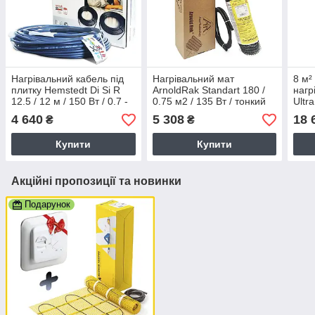
Нагрівальний кабель під
Нагрівальний мат
8 м²
плитку Hemstedt Di Si R
ArnoldRak Standart 180 /
нагр
12.5 / 12 м / 150 Вт / 0.7 -
0.75 м2 / 135 Вт / тонкий
Ultr
1.2 м² / безмуфтовий /
3.5 мм / під плитку
2.7 
4 640
5 308
18 
₴
₴
d=4.8 мм
(Німеччина)
плит
Купити
Купити
Акційні пропозиції та новинки
Подарунок