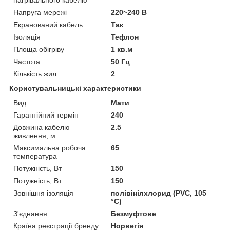
Напруга мережі
220~240 В
Екранований кабель
Так
Ізоляція
Тефлон
Площа обігріву
1 кв.м
Частота
50 Гц
Кількість жил
2
Користувальницькі характеристики
Вид
Мати
Гарантійний термін
240
Довжина кабелю
2.5
живлення, м
Максимальна робоча
65
температура
Потужність, Вт
150
Потужність, Вт
150
Зовнішня ізоляція
полівінілхлорид (PVC, 105
°C)
З'єднання
Безмуфтове
Країна реєстрації бренду
Норвегія