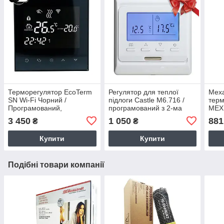
Терморегулятор EcoTerm
Регулятор для теплої
Мех
SN Wi-Fi Чорний /
підлоги Castle M6.716 /
терм
Програмований,
програмований з 2-ма
МЕХ 
сенсорний, для теплої
датчиками температури
датч
3 450
1 050
881
₴
₴
підлоги
Купити
Купити
Подібні товари компанії