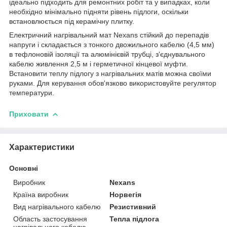
ідеально підходить для ремонтних робіт та у випадках, коли
необхідно мінімально підняти рівень підлоги, оскільки
встановлюється під керамічну плитку.
Електричний нагрівальний мат Nexans стійкий до перепадів
напруги і складається з тонкого двожильного кабелю (4,5 мм)
в тефлоновій ізоляції та алюмінієвій трубці, з'єднувального
кабелю живлення 2,5 м і герметичної кінцевої муфти.
Встановити теплу підлогу з нагрівальних матів можна своїми
руками. Для керування обов'язково використовуйте регулятор
температури.
Приховати
Характеристики
Основні
Виробник
Nexans
Країна виробник
Норвегія
Вид нагрівального кабелю
Резистивний
Область застосування
Тепла підлога
нагрівального кабелю