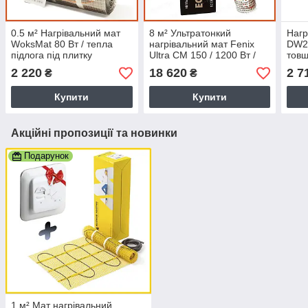
0.5 м² Нагрівальний мат
8 м² Ультратонкий
Нагр
WoksMat 80 Вт / тепла
нагрівальний мат Fenix
DW20
підлога під плитку
Ultra CM 150 / 1200 Вт /
товщ
(Одескабель)
2.7 мм / тепла підлога під
під 
2 220
18 620
2 7
₴
₴
плитку (Чехія)
Коре
Купити
Купити
Акційні пропозиції та новинки
Подарунок
1 м² Мат нагрівальний