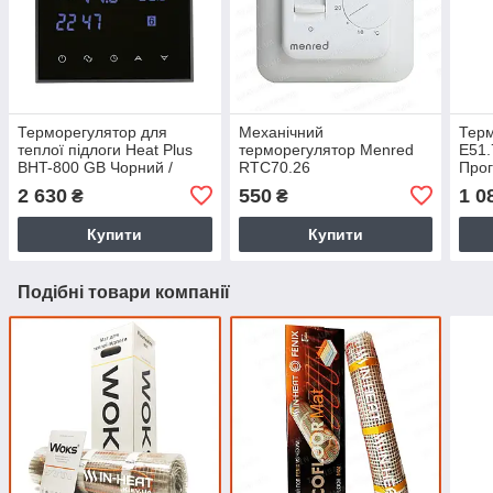
Терморегулятор для
Механічний
Терм
теплої підлоги Heat Plus
терморегулятор Menred
E51.
BHT-800 GB Чорний /
RTC70.26
Прог
програмований,
тем
2 630
550
1 0
₴
₴
сенсорний
датч
Купити
Купити
Подібні товари компанії