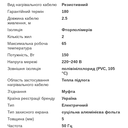
Вид нагрівального кабелю
Резистивний
Гарантійний термін
180
Довжина кабелю
2.5
живлення, м
Ізоляція
Фторполімерів
Кількість жил
2
Максимальна робоча
65
температура
Потужність, Вт
150
Напруга мережі
220~240 В
Зовнішня ізоляція
полівінілхлорид (PVC, 105
°C)
Область застосування
Тепла підлога
нагрівального кабелю
З'єднання
Муфта
Країна реєстрації бренду
Україна
Тип
Електричний
Тип захисного екрана
суцільна алюмінієва фольга
Товщина (мм)
5
Частота
50 Гц