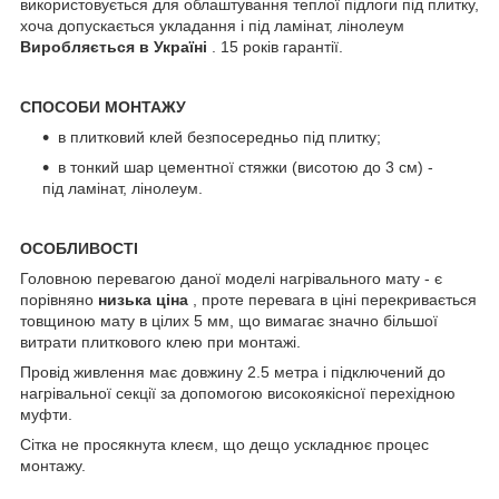
використовується для облаштування теплої підлоги під плитку,
хоча допускається укладання і під ламінат, лінолеум
Виробляється в Україні
. 15 років гарантії.
СПОСОБИ МОНТАЖУ
в плитковий клей безпосередньо під плитку;
в тонкий шар цементної стяжки (висотою до 3 см) -
під ламінат, лінолеум.
ОСОБЛИВОСТІ
Головною перевагою даної моделі нагрівального мату - є
порівняно
низька ціна
, проте перевага в ціні перекривається
товщиною мату в цілих 5 мм, що вимагає значно більшої
витрати плиткового клею при монтажі.
Провід живлення має довжину 2.5 метра і підключений до
нагрівальної секції за допомогою високоякісної перехідною
муфти.
Сітка не просякнута клеєм, що дещо ускладнює процес
монтажу.