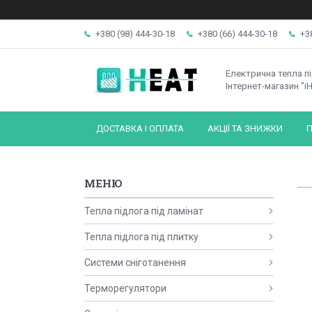
+380 (98) 444-30-18
+380 (66) 444-30-18
+3
Електрична тепла п
Інтернет-магазин "iH
ДОСТАВКА І ОПЛАТА
АКЦІЇ ТА ЗНИЖКИ
П
Тепла підлога під ламінат
Тепла підлога під плитку
Системи сніготанення
Терморегулятори