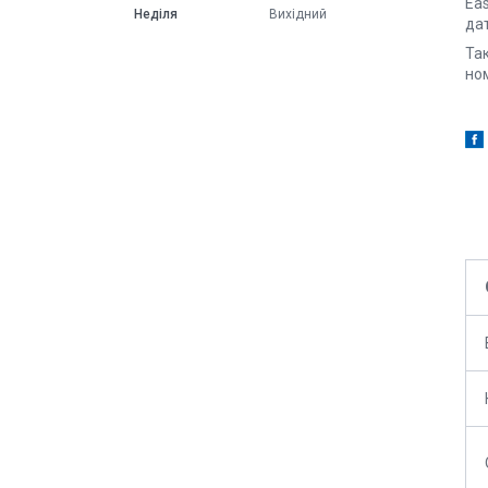
Ea
Неділя
Вихідний
да
Та
ном