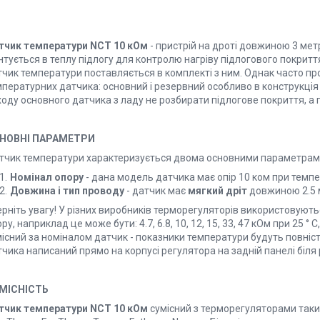
тчик температури NCT 10 кОм
- пристрій на дроті довжиною 3 мет
тується в теплу підлогу для контролю нагріву підлогового покриття
тчик температури поставляється в комплекті з ним. Однак часто п
пературних датчика: основний і резервний особливо в конструкція т
оду основного датчика з ладу не розбирати підлогове покриття, а 
НОВНІ ПАРАМЕТРИ
тчик температури характеризується двома основними параметрам
Номінал опору
- дана модель датчика має опір 10 ком при темпер
Довжина і тип проводу
- датчик має
мягкий дріт
довжиною 2.5 
рніть увагу! У різних виробників терморегуляторів використовують
ру, наприклад це може бути: 4.7, 6.8, 10, 12, 15, 33, 47 кОм при 25 
існий за номіналом датчик - показники температури будуть повніст
чика написаний прямо на корпусі регулятора на задній панелі біля
МІСНІСТЬ
тчик температури NCT 10 кОм
сумісний з терморегуляторами таких 