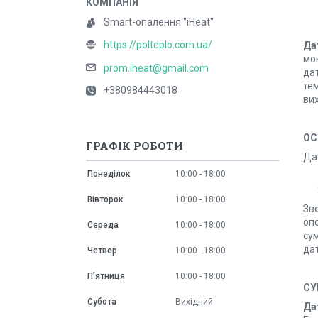
Smart-опалення "iHeat"
https://polteplo.com.ua/
Да
мон
prom.iheat@gmail.com
да
тем
+380984443018
вих
ОС
ГРАФІК РОБОТИ
Да
Понеділок
10:00
18:00
Вівторок
10:00
18:00
Зве
опо
Середа
10:00
18:00
сум
дат
Четвер
10:00
18:00
Пʼятниця
10:00
18:00
СУ
Субота
Вихідний
Да