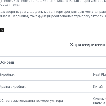
syTherm, EcoTherm, Terneo, Extherm, Nexans. Більшість регулятора
тчика 10 кОм.
кож зверніть увагу, що деякі моделі терморегуляторів можуть пра
іналів. Наприклад, така функція реалізована в терморегуляторах De
Характеристик
Основні
Виробник
Heat Plu
Країна виробник
Китай
Системи
Область застосування терморегулятора
підлога