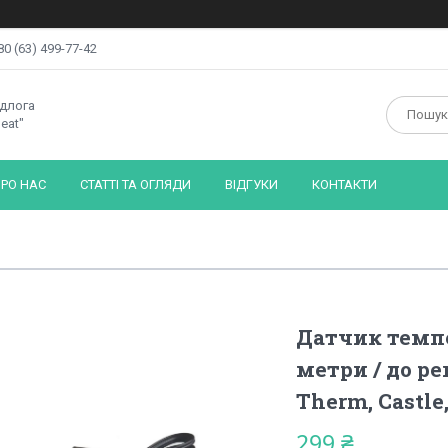
80 (63) 499-77-42
ідлога
eat"
РО НАС
СТАТТІ ТА ОГЛЯДИ
ВІДГУКИ
КОНТАКТИ
Датчик темпе
метри / до ре
Therm, Castle
299 ₴