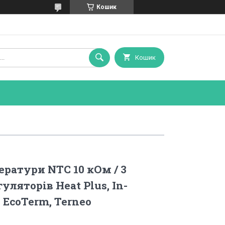
Кошик
Кошик
ратури NTC 10 кОм / 3
гуляторів Heat Plus, In-
, EcoTerm, Terneo