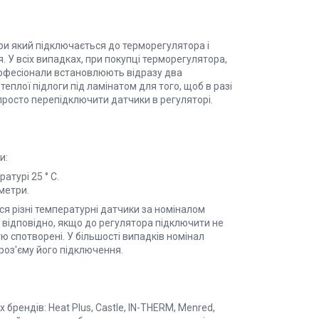
ри який підключається до терморегулятора і
. У всіх випадках, при покупці терморегулятора,
рофесіонали встановлюють відразу два
еплої підлоги під ламінатом для того, щоб в разі
просто перепідключити датчики в регуляторі.
и:
атурі 25 ° С.
метри.
ся різні температурні датчики за номіналом
° C, відповідно, якщо до регулятора підключити не
ю спотворені. У більшості випадків номінал
 роз'єму його підключення.
брендів: Heat Plus, Castle, IN-THERM, Menred,