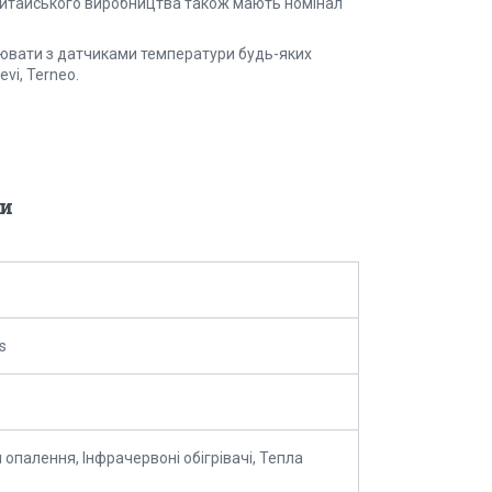
 китайського виробництва також мають номінал
цювати з датчиками температури будь-яких
vi, Terneo.
и
s
 опалення, Інфрачервоні обігрівачі, Тепла